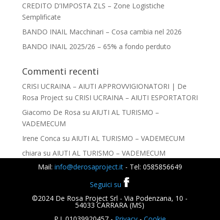
CREDITO D’IMPOSTA ZLS – Zone Logistiche
Semplificate
BANDO INAIL Macchinari – Cosa cambia nel 2026
BANDO INAIL 2025/26 – 65% a fondo perduto
Commenti recenti
CRISI UCRAINA – AIUTI APPROVVIGIONATORI | De
Rosa Project
su
CRISI UCRAINA – AIUTI ESPORTATORI
Giacomo De Rosa
su
AIUTI AL TURISMO –
VADEMECUM
Irene Conca
su
AIUTI AL TURISMO – VADEMECUM
chiara
su
AIUTI AL TURISMO – VADEMECUM
Mail:
info@derosaproject.it
- Tel: 0585856649
Giacomo De Rosa
su
IMPRESA SICURA
Seguici su
©2024 De Rosa Project Srl - Via Podenzana, 10 -
54033 CARRARA (MS)
P.I. 01039920457 -
Privacy
-
Cookie