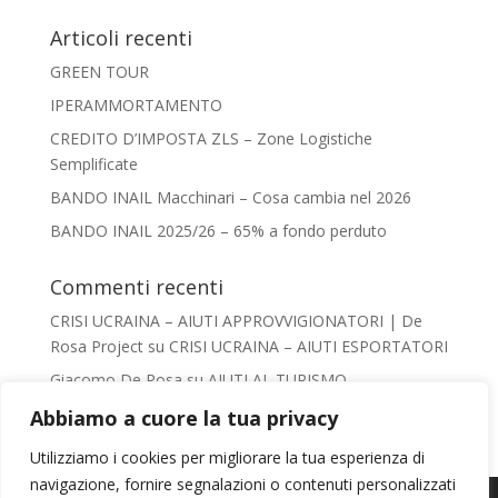
Articoli recenti
GREEN TOUR
IPERAMMORTAMENTO
CREDITO D’IMPOSTA ZLS – Zone Logistiche
Semplificate
BANDO INAIL Macchinari – Cosa cambia nel 2026
BANDO INAIL 2025/26 – 65% a fondo perduto
Commenti recenti
CRISI UCRAINA – AIUTI APPROVVIGIONATORI | De
Rosa Project
su
CRISI UCRAINA – AIUTI ESPORTATORI
Giacomo De Rosa
su
AIUTI AL TURISMO –
VADEMECUM
Abbiamo a cuore la tua privacy
Irene Conca
su
AIUTI AL TURISMO – VADEMECUM
Utilizziamo i cookies per migliorare la tua esperienza di
chiara
su
AIUTI AL TURISMO – VADEMECUM
navigazione, fornire segnalazioni o contenuti personalizzati