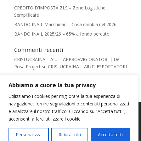
CREDITO D’IMPOSTA ZLS – Zone Logistiche
Semplificate
BANDO INAIL Macchinari – Cosa cambia nel 2026
BANDO INAIL 2025/26 – 65% a fondo perduto
Commenti recenti
CRISI UCRAINA – AIUTI APPROVVIGIONATORI | De
Rosa Project
su
CRISI UCRAINA – AIUTI ESPORTATORI
Giacomo De Rosa
su
AIUTI AL TURISMO –
VADEMECUM
Abbiamo a cuore la tua privacy
Irene Conca
su
AIUTI AL TURISMO – VADEMECUM
Utilizziamo i cookies per migliorare la tua esperienza di
chiara
su
AIUTI AL TURISMO – VADEMECUM
navigazione, fornire segnalazioni o contenuti personalizzati
Usiamo i cookie per fornirti la miglior esperienza d'uso e
Mail:
info@derosaproject.it
- Tel: 0585856649
e analizzare il nostro traffico. Cliccando su "Accetta tutti",
Giacomo De Rosa
su
IMPRESA SICURA
navigazione sul nostro sito web.
acconsenti a farci utilizzare i cookie.
Seguici su
You can find out more about which cookies we are using or
switch them off in
settings
.
©2024 De Rosa Project Srl - Via Podenzana, 10 -
54033 CARRARA (MS)
Personalizza
Rifiuta tutti
Accetta tutti
Accetta