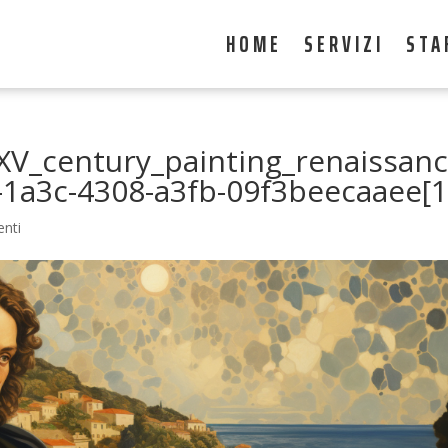
HOME
SERVIZI
STA
_XV_century_painting_renaissan
-1a3c-4308-a3fb-09f3beecaaee[1
nti