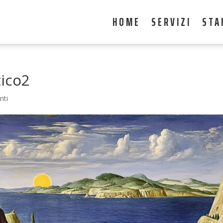
HOME
SERVIZI
STA
tico2
nti