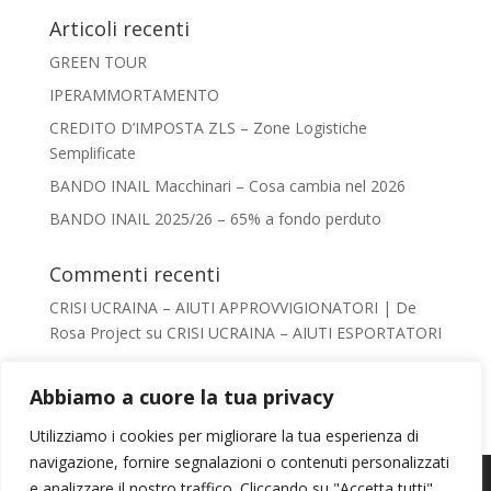
Articoli recenti
GREEN TOUR
IPERAMMORTAMENTO
CREDITO D’IMPOSTA ZLS – Zone Logistiche
Semplificate
BANDO INAIL Macchinari – Cosa cambia nel 2026
BANDO INAIL 2025/26 – 65% a fondo perduto
Commenti recenti
CRISI UCRAINA – AIUTI APPROVVIGIONATORI | De
Rosa Project
su
CRISI UCRAINA – AIUTI ESPORTATORI
Giacomo De Rosa
su
AIUTI AL TURISMO –
VADEMECUM
Abbiamo a cuore la tua privacy
Irene Conca
su
AIUTI AL TURISMO – VADEMECUM
Utilizziamo i cookies per migliorare la tua esperienza di
chiara
su
AIUTI AL TURISMO – VADEMECUM
navigazione, fornire segnalazioni o contenuti personalizzati
Usiamo i cookie per fornirti la miglior esperienza d'uso e
Mail:
info@derosaproject.it
- Tel: 0585856649
e analizzare il nostro traffico. Cliccando su "Accetta tutti",
Giacomo De Rosa
su
IMPRESA SICURA