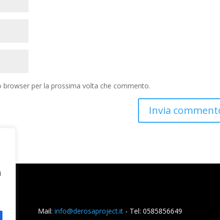
to browser per la prossima volta che commento.
i
Mail:
info@derosaproject.it
- Tel: 0585856649