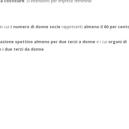
a costituire
. Si intendono per imprese femminili:
in cui il
numero di donne socie
rappresenti
almeno il 60 per cent
pazione spettino almeno per due terzi a donne
e i cui
organi di
 i due terzi da donne