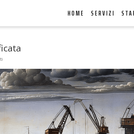
HOME
SERVIZI
STA
icata
ti