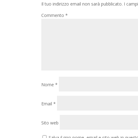
Il tuo indirizzo email non sarà pubblicato.
I camp
Commento
*
Nome
*
Email
*
Sito web
Salva il mio nome, email e sito web in ques