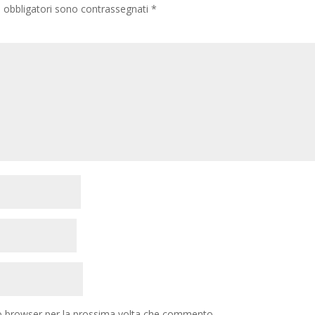
i obbligatori sono contrassegnati
*
to browser per la prossima volta che commento.