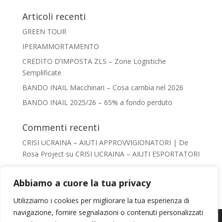
Articoli recenti
GREEN TOUR
IPERAMMORTAMENTO
CREDITO D’IMPOSTA ZLS – Zone Logistiche
Semplificate
BANDO INAIL Macchinari – Cosa cambia nel 2026
BANDO INAIL 2025/26 – 65% a fondo perduto
Commenti recenti
CRISI UCRAINA – AIUTI APPROVVIGIONATORI | De
Rosa Project
su
CRISI UCRAINA – AIUTI ESPORTATORI
Giacomo De Rosa
su
AIUTI AL TURISMO –
VADEMECUM
Abbiamo a cuore la tua privacy
Irene Conca
su
AIUTI AL TURISMO – VADEMECUM
Utilizziamo i cookies per migliorare la tua esperienza di
chiara
su
AIUTI AL TURISMO – VADEMECUM
navigazione, fornire segnalazioni o contenuti personalizzati
Usiamo i cookie per fornirti la miglior esperienza d'uso e