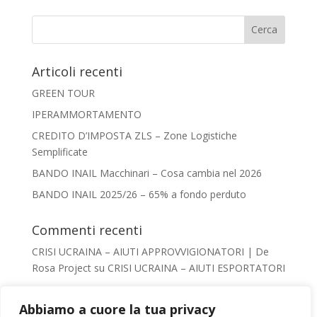
Articoli recenti
GREEN TOUR
IPERAMMORTAMENTO
CREDITO D’IMPOSTA ZLS – Zone Logistiche
Semplificate
BANDO INAIL Macchinari – Cosa cambia nel 2026
BANDO INAIL 2025/26 – 65% a fondo perduto
Commenti recenti
CRISI UCRAINA – AIUTI APPROVVIGIONATORI | De
Rosa Project
su
CRISI UCRAINA – AIUTI ESPORTATORI
Giacomo De Rosa
su
AIUTI AL TURISMO –
VADEMECUM
Abbiamo a cuore la tua privacy