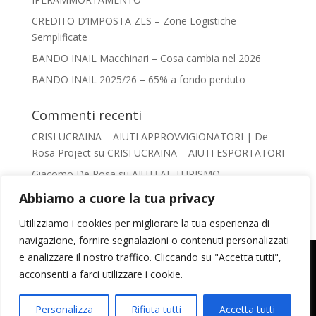
CREDITO D’IMPOSTA ZLS – Zone Logistiche
Semplificate
BANDO INAIL Macchinari – Cosa cambia nel 2026
BANDO INAIL 2025/26 – 65% a fondo perduto
Commenti recenti
CRISI UCRAINA – AIUTI APPROVVIGIONATORI | De
Rosa Project
su
CRISI UCRAINA – AIUTI ESPORTATORI
Giacomo De Rosa
su
AIUTI AL TURISMO –
VADEMECUM
Abbiamo a cuore la tua privacy
Irene Conca
su
AIUTI AL TURISMO – VADEMECUM
Utilizziamo i cookies per migliorare la tua esperienza di
chiara
su
AIUTI AL TURISMO – VADEMECUM
navigazione, fornire segnalazioni o contenuti personalizzati
Mail:
info@derosaproject.it
- Tel: 0585856649
Giacomo De Rosa
su
IMPRESA SICURA
e analizzare il nostro traffico. Cliccando su "Accetta tutti",
acconsenti a farci utilizzare i cookie.
Seguici su
©2024 De Rosa Project Srl - Via Podenzana, 10 -
54033 CARRARA (MS)
Personalizza
Rifiuta tutti
Accetta tutti