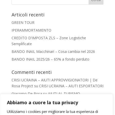
Articoli recenti
GREEN TOUR
IPERAMMORTAMENTO
CREDITO D’IMPOSTA ZLS – Zone Logistiche
Semplificate
BANDO INAIL Macchinari – Cosa cambia nel 2026
BANDO INAIL 2025/26 – 65% a fondo perduto
Commenti recenti
CRISI UCRAINA – AIUTI APPROVVIGIONATORI | De
Rosa Project
su
CRISI UCRAINA – AIUTI ESPORTATORI
Giacomo De Rosa
su
AIUTI AL TURISMO –
VADEMECUM
Abbiamo a cuore la tua privacy
Irene Conca
su
AIUTI AL TURISMO – VADEMECUM
Utilizziamo i cookies per migliorare la tua esperienza di
chiara
su
AIUTI AL TURISMO – VADEMECUM