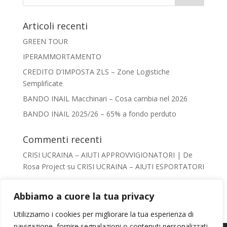
Articoli recenti
GREEN TOUR
IPERAMMORTAMENTO
CREDITO D’IMPOSTA ZLS – Zone Logistiche
Semplificate
BANDO INAIL Macchinari – Cosa cambia nel 2026
BANDO INAIL 2025/26 – 65% a fondo perduto
Commenti recenti
CRISI UCRAINA – AIUTI APPROVVIGIONATORI | De
Rosa Project
su
CRISI UCRAINA – AIUTI ESPORTATORI
Giacomo De Rosa
su
AIUTI AL TURISMO –
VADEMECUM
Abbiamo a cuore la tua privacy
Irene Conca
su
AIUTI AL TURISMO – VADEMECUM
Utilizziamo i cookies per migliorare la tua esperienza di
chiara
su
AIUTI AL TURISMO – VADEMECUM
navigazione, fornire segnalazioni o contenuti personalizzati