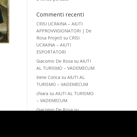
Commenti recenti
CRISI UCRAINA – AIUTI
APPROVVIGIONATORI | De
Rosa Project
su
CRISI
UCRAINA – AIUTI
ESPORTATORI
Giacomo De Rosa
su
AIUTI
AL TURISMO – VADEMECUM
Irene Conca
su
AIUTI AL
TURISMO – VADEMECUM
chiara
su
AIUTI AL TURISMO
– VADEMECUM
Giacomo De Rosa
su
IMPRESA SICURA