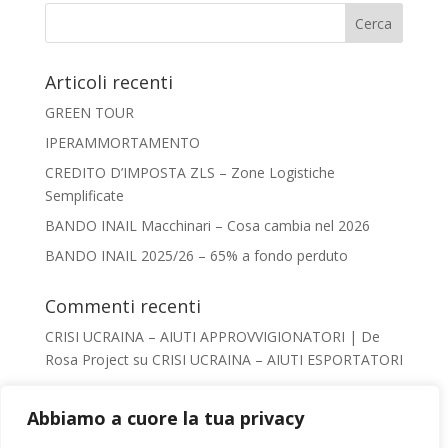
Articoli recenti
GREEN TOUR
IPERAMMORTAMENTO
CREDITO D’IMPOSTA ZLS – Zone Logistiche
Semplificate
BANDO INAIL Macchinari – Cosa cambia nel 2026
BANDO INAIL 2025/26 – 65% a fondo perduto
Commenti recenti
CRISI UCRAINA – AIUTI APPROVVIGIONATORI | De
Rosa Project
su
CRISI UCRAINA – AIUTI ESPORTATORI
Giacomo De Rosa
su
AIUTI AL TURISMO –
VADEMECUM
Abbiamo a cuore la tua privacy
Irene Conca
su
AIUTI AL TURISMO – VADEMECUM