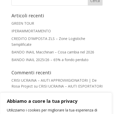
Articoli recenti
GREEN TOUR
IPERAMMORTAMENTO
CREDITO D’IMPOSTA ZLS – Zone Logistiche
Semplificate
BANDO INAIL Macchinari – Cosa cambia nel 2026
BANDO INAIL 2025/26 – 65% a fondo perduto
Commenti recenti
CRISI UCRAINA – AIUTI APPROVVIGIONATORI | De
Rosa Project
su
CRISI UCRAINA – AIUTI ESPORTATORI
Giacomo De Rosa
su
AIUTI AL TURISMO –
VADEMECUM
Abbiamo a cuore la tua privacy
Irene Conca
su
AIUTI AL TURISMO – VADEMECUM
Utilizziamo i cookies per migliorare la tua esperienza di